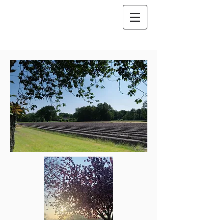
Aspergeboerderij
Schalk