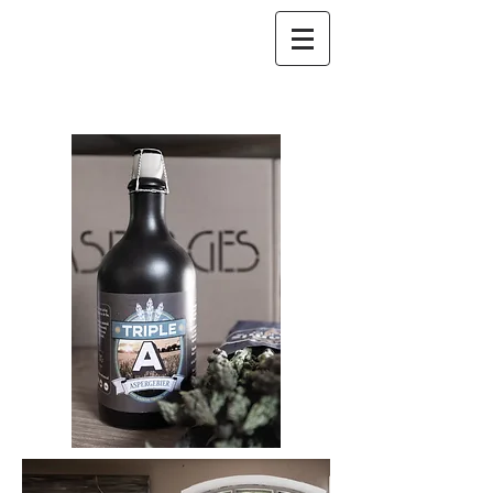
Aspergeboerderij
Schalk